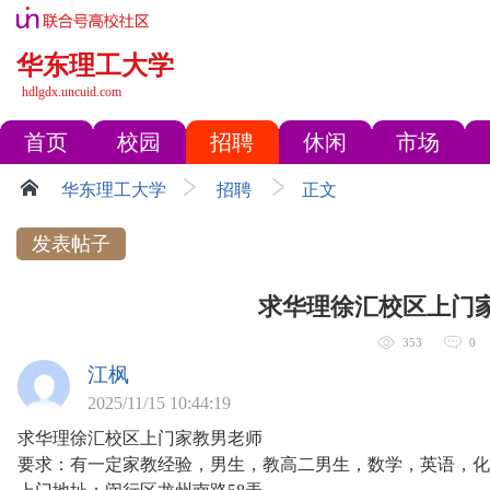
华东理工大学
hdlgdx.uncuid.com
首页
校园
招聘
休闲
市场
华东理工大学
招聘
正文
发表帖子
求华理徐汇校区上门
353
0
江枫
2025/11/15 10:44:19
求华理徐汇校区上门家教男老师
要求：有一定家教经验，男生，教高二男生，数学，英语，化