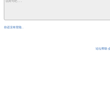
你还没有登陆...
论坛帮助